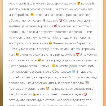
непригодным для жизни фермерским домом
который
мне придётся ремонтировать… а это, конечно, означает
много работы
Но взамен я в сотый раз даю кое-что
абсолютно точное для Biotacycle
Конечно, этот дом и
земля ещё не гарантированы
Многое еще предстоит
прояснить, а затем приходит просмотр с возможными
конкурентами…тем не менее, я хочу поделиться своим
восторгом со всеми вами
Даже если всё обернётся
иначе, у меня есть другие участки земли, и я так горжусь
ими
сколько души и сил я в них вложила
Я не хочу от
них отказываться
хотя бы ради других живых существ
и страданий беззащитных…
Я хотела рассказать вам,
что произошло в больнице в Оберндорфе
И я думаю,
что сейчас это уже перебор, или, может быть, многие люди
просто слишком перенасыщены в своих взглядах
Поэтому они верят в это
только когда оказываются в
такой ситуации
но потом уже слишком поздно
потому что многие думают только о себе и действуют в
состоянии группового заблуждения или массового