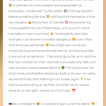
or perhaps too many people have already been so
thoroughly „conditioned“ by the system
that they wouldn’t
believe something like that
until they find themselves in that
very situation
But by then, it’s too late
because far too
many people think only of themselves, acting out of a herd
mentality or mass psychosis
Consequently, even total
strangers can become incredibly dangerous
Even if they
don’t know you personally
they might lash out at you—
simply because someone else told them to, and because they
crave social acceptance… They would go so far as to sacrifice
their own children for that—and that is precisely why I feel such
utter revulsion toward people like that
The body knows this
instinctively and therefore distances itself on its own—or rather,
we should finally start listening to our bodies again
if we
want to avoid ending up like that. And when we do, Nature
rewards us with gifts—almost as if by magic
.
Вы не поверите
но мне могут дать участок земли
с