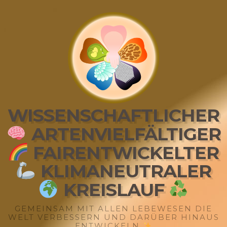
WISSENSCHAFTLICHER
ARTENVIELFÄLTIGER
FAIRENTWICKELTER
KLIMANEUTRALER
KREISLAUF
GEMEINSAM MIT ALLEN LEBEWESEN DIE
WELT VERBESSERN UND DARÜBER HINAUS
ENTWICKELN