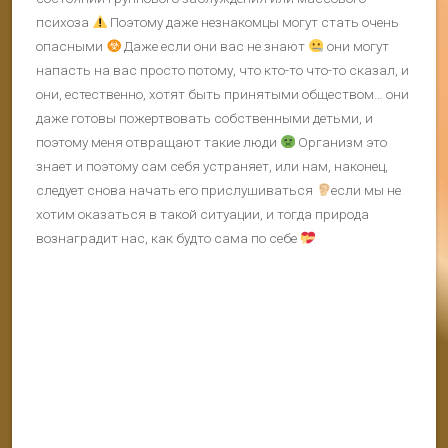
психоза
Поэтому даже незнакомцы могут стать очень
опасными
Даже если они вас не знают
они могут
напасть на вас просто потому, что кто-то что-то сказал, и
они, естественно, хотят быть принятыми обществом… они
даже готовы пожертвовать собственными детьми, и
поэтому меня отвращают такие люди
Организм это
знает и поэтому сам себя устраняет, или нам, наконец,
следует снова начать его прислушиваться
если мы не
хотим оказаться в такой ситуации, и тогда природа
вознаградит нас, как будто сама по себе