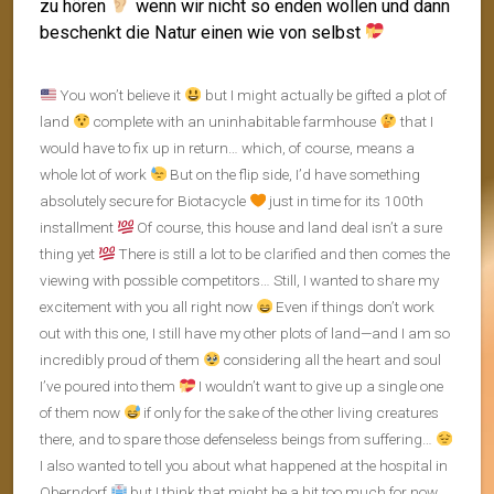
zu hören
wenn wir nicht so enden wollen und dann
beschenkt die Natur einen wie von selbst
You won’t believe it
but I might actually be gifted a plot of
land
complete with an uninhabitable farmhouse
that I
would have to fix up in return… which, of course, means a
whole lot of work
But on the flip side, I’d have something
absolutely secure for Biotacycle
just in time for its 100th
installment
Of course, this house and land deal isn’t a sure
thing yet
There is still a lot to be clarified and then comes the
viewing with possible competitors… Still, I wanted to share my
excitement with you all right now
Even if things don’t work
out with this one, I still have my other plots of land—and I am so
incredibly proud of them
considering all the heart and soul
I’ve poured into them
I wouldn’t want to give up a single one
of them now
if only for the sake of the other living creatures
there, and to spare those defenseless beings from suffering…
I also wanted to tell you about what happened at the hospital in
Oberndorf
but I think that might be a bit too much for now