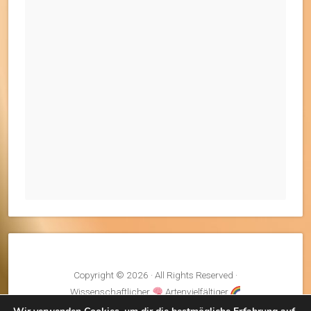
Copyright © 2026 · All Rights Reserved ·
Wissenschaftlicher
Artenvielfältiger
Fairentwickelter
Klimaneutraler
Kreislauf