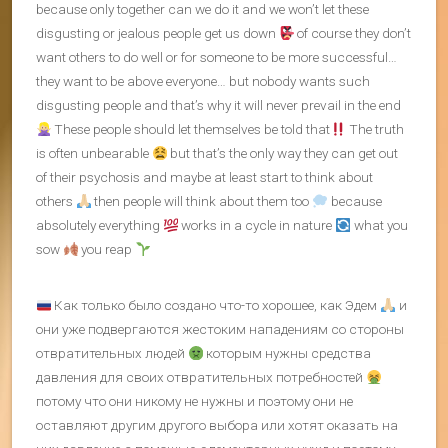
because only together can we do it and we won’t let these
disgusting or jealous people get us down
of course they don’t
want others to do well or for someone to be more successful…
they want to be above everyone… but nobody wants such
disgusting people and that’s why it will never prevail in the end
These people should let themselves be told that
The truth
is often unbearable
but that’s the only way they can get out
of their psychosis and maybe at least start to think about
others
then people will think about them too
because
absolutely everything
works in a cycle in nature
what you
sow
you reap
Как только было создано что-то хорошее, как Эдем
и
они уже подвергаются жестоким нападениям со стороны
отвратительных людей
которым нужны средства
давления для своих отвратительных потребностей
потому что они никому не нужны и поэтому они не
оставляют другим другого выбора или хотят оказать на