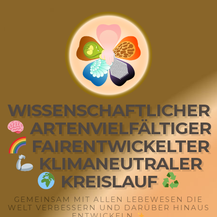
WISSENSCHAFTLICHER
ARTENVIELFÄLTIGER
FAIRENTWICKELTER
KLIMANEUTRALER
KREISLAUF
GEMEINSAM MIT ALLEN LEBEWESEN DIE
WELT VERBESSERN UND DARÜBER HINAUS
ENTWICKELN