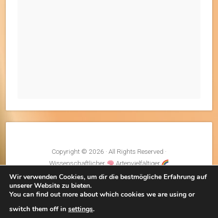
Copyright © 2026 · All Rights Reserved ·
Wissenschaftlicher
Artenvielfältiger
Fairentwickelter
Klimaneutraler
Kreislauf
Wir verwenden Cookies, um dir die bestmögliche Erfahrung auf
unserer Website zu bieten.
Theme: Natural Lite by
Organic Themes
·
RSS Feed
You can find out more about which cookies we are using or
switch them off in
settings
.