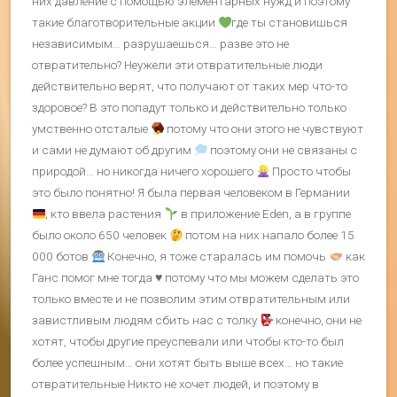
них давление с помощью элементарных нужд и поэтому
такие благотворительные акции
где ты становишься
независимым… разрушаешься… разве это не
отвратительно? Неужели эти отвратительные люди
действительно верят, что получают от таких мер что-то
здоровое? В это попадут только и действительно только
умственно отсталые
потому что они этого не чувствуют
и сами не думают об другим
поэтому они не связаны с
природой… но никогда ничего хорошего
Просто чтобы
это было понятно! Я была первая человеком в Германии
, кто ввела растения
в приложение Eden, а в группе
было около 650 человек
потом на них напало более 15
000 ботов
Конечно, я тоже старалась им помочь
как
Ганс помог мне тогда
♥️
потому что мы можем сделать это
только вместе и не позволим этим отвратительным или
завистливым людям сбить нас с толку
конечно, они не
хотят, чтобы другие преуспевали или чтобы кто-то был
более успешным… они хотят быть выше всех… но такие
отвратительные Никто не хочет людей, и поэтому в