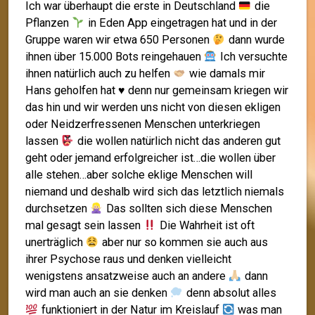
Ich war überhaupt die erste in Deutschland
die
Pflanzen
in Eden App eingetragen hat und in der
Gruppe waren wir etwa 650 Personen
dann wurde
ihnen über 15.000 Bots reingehauen
Ich versuchte
ihnen natürlich auch zu helfen
wie damals mir
Hans geholfen hat
♥️
denn nur gemeinsam kriegen wir
das hin und wir werden uns nicht von diesen ekligen
oder Neidzerfressenen Menschen unterkriegen
lassen
die wollen natürlich nicht das anderen gut
geht oder jemand erfolgreicher ist…die wollen über
alle stehen…aber solche eklige Menschen will
niemand und deshalb wird sich das letztlich niemals
durchsetzen
Das sollten sich diese Menschen
mal gesagt sein lassen
Die Wahrheit ist oft
unerträglich
aber nur so kommen sie auch aus
ihrer Psychose raus und denken vielleicht
wenigstens ansatzweise auch an andere
dann
wird man auch an sie denken
denn absolut alles
funktioniert in der Natur im Kreislauf
was man