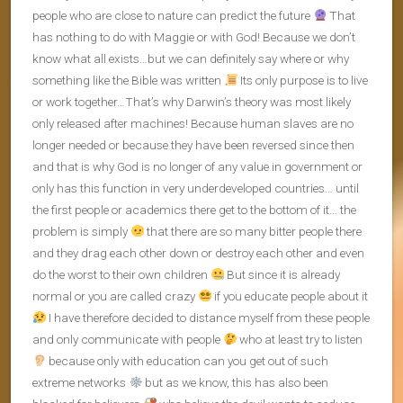
people who are close to nature can predict the future
That
has nothing to do with Maggie or with God! Because we don’t
know what all exists…but we can definitely say where or why
something like the Bible was written
Its only purpose is to live
or work together…That’s why Darwin’s theory was most likely
only released after machines! Because human slaves are no
longer needed or because they have been reversed since then
and that is why God is no longer of any value in government or
only has this function in very underdeveloped countries… until
the first people or academics there get to the bottom of it… the
problem is simply
that there are so many bitter people there
and they drag each other down or destroy each other and even
do the worst to their own children
But since it is already
normal or you are called crazy
if you educate people about it
I have therefore decided to distance myself from these people
and only communicate with people
who at least try to listen
because only with education can you get out of such
extreme networks
but as we know, this has also been