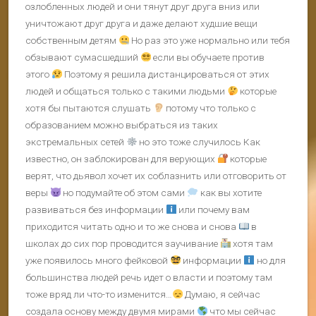
озлобленных людей и они тянут друг друга вниз или
уничтожают друг друга и даже делают худшие вещи
собственным детям
Но раз это уже нормально или тебя
обзывают сумасшедший
если вы обучаете против
этого
Поэтому я решила дистанцироваться от этих
людей и общаться только с такими людьми
которые
хотя бы пытаются слушать
потому что только с
образованием можно выбраться из таких
экстремальных сетей
но это тоже случилось Как
известно, он заблокирован для верующих
которые
верят, что дьявол хочет их соблазнить или отговорить от
веры
но подумайте об этом сами
как вы хотите
развиваться без информации
или почему вам
приходится читать одно и то же снова и снова
в
школах до сих пор проводится заучивание
хотя там
уже появилось много фейковой
информации
но для
большинства людей речь идет о власти и поэтому там
тоже вряд ли что-то изменится…
Думаю, я сейчас
создала основу между двумя мирами
что мы сейчас