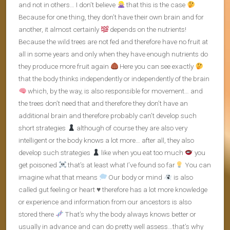
and not in others… I don’t believe
that this is the case
Because for one thing, they don’t have their own brain and for
another, it almost certainly
depends on the nutrients!
Because the wild trees are not fed and therefore have no fruit at
all in some years and only when they have enough nutrients do
they produce more fruit again
Here you can see exactly
that the body thinks independently or independently of the brain
which, by the way, is also responsible for movement… and
the trees don’t need that and therefore they don’t have an
additional brain and therefore probably can’t develop such
short strategies
although of course they are also very
intelligent or the body knows a lot more… after all, they also
develop such strategies
like when you eat too much
you
get poisoned
that’s at least what I’ve found so far
You can
imagine what that means
Our body or mind
is also
called gut feeling or heart
♥️
therefore has a lot more knowledge
or experience and information from our ancestors is also
stored there
That’s why the body always knows better or
usually in advance and can do pretty well assess…that’s why