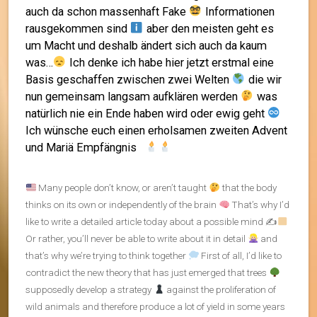
auch da schon massenhaft Fake
Informationen
rausgekommen sind
aber den meisten geht es
um Macht und deshalb ändert sich auch da kaum
was…
Ich denke ich habe hier jetzt erstmal eine
Basis geschaffen zwischen zwei Welten
die wir
nun gemeinsam langsam aufklären werden
was
natürlich nie ein Ende haben wird oder ewig geht
Ich wünsche euch einen erholsamen zweiten Advent
und Mariä Empfängnis
Many people don’t know, or aren’t taught
that the body
thinks on its own or independently of the brain
That’s why I’d
like to write a detailed article today about a possible mind ✍
Or rather, you’ll never be able to write about it in detail
and
that’s why we’re trying to think together
First of all, I’d like to
contradict the new theory that has just emerged that trees
supposedly develop a strategy
against the proliferation of
wild animals and therefore produce a lot of yield in some years