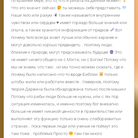
по крайней мере, это то, что я узнала на данный момент
Что это значит сейчас
ты можешь себе представить
Наше тело или разум
также называется внутренним
чувством или сердцем
♥️
имеет гораздо больше знаний или
опыта, а также хранится информация от предков
Вот
почему тело всегда знает лучше или обычно заранее и
могут довольно хорошо предвидеть… поэтому люди,
близкие к природе, могут предсказывать будущее
Это
не имеет ничего общего ни с Мэгги, ни с Богом! Потому что
мы не знаем, что там… но мы точно можем сказать, где и
почему было написано что-то вроде Библии
только
штобы жили или работали вместе… Наверное, поэтому
теория Дарвина была обнародована только после машин!
Потому что рабы-люди больше не нужны, или с тех пор
ситуация изменилась, и именно поэтому бог внезапно
больше не имеет никакой ценности в правительстве или
выполняет эту функцию только в очень слаборазвитых
странах… пока первые люди или ученые не поймут это.
там тоже… проблема Просто
там так много