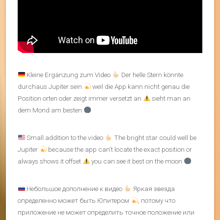
Kleine Ergänzung zum Video
Der helle Stern könnte
durchaus Jupiter sein
weil die App kann nicht genau die
Position orten oder zeigt immer versetzt an
sieht man an
dem Mond am besten
Small addition to the video
The bright star could well be
Jupiter
because the app can’t locate the exact position or
always shows it offset
you can see it best on the moon
Небольшое дополнение к видео
Яркая звезда
определенно может быть Юпитером
, потому что
приложение не может определить точное положение или