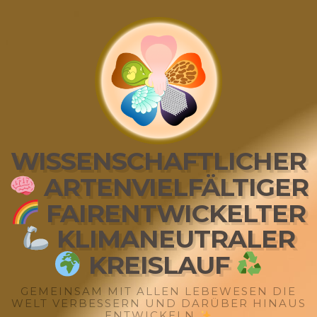
WISSENSCHAFTLICHER
ARTENVIELFÄLTIGER
FAIRENTWICKELTER
KLIMANEUTRALER
KREISLAUF
GEMEINSAM MIT ALLEN LEBEWESEN DIE
WELT VERBESSERN UND DARÜBER HINAUS
ENTWICKELN