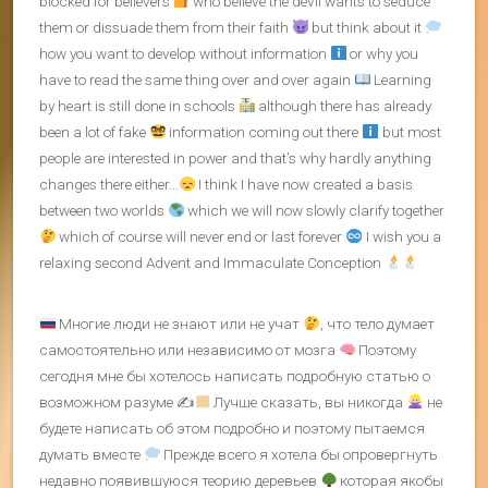
blocked for believers
who believe the devil wants to seduce
them or dissuade them from their faith
but think about it
how you want to develop without information
or why you
have to read the same thing over and over again
Learning
by heart is still done in schools
although there has already
been a lot of fake
information coming out there
but most
people are interested in power and that’s why hardly anything
changes there either…
I think I have now created a basis
between two worlds
which we will now slowly clarify together
which of course will never end or last forever
I wish you a
relaxing second Advent and Immaculate Conception
Многие люди не знают или не учат
, что тело думает
самостоятельно или независимо от мозга
Поэтому
сегодня мне бы хотелось написать подробную статью о
возможном разуме ✍
Лучше сказать, вы никогда
не
будете написать об этом подробно и поэтому пытаемся
думать вместе
Прежде всего я хотела бы опровергнуть
недавно появившуюся теорию деревьев
которая якобы