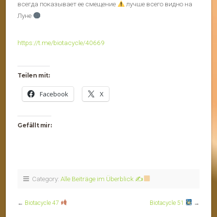
всегда показывает ее смещение
лучше всего видно на
Луне
https://t.me/biotacycle/40669
Teilen mit:
Facebook
X
Gefällt mir:
Category:
Alle Beiträge im Überblick ✍
←
Biotacycle 47
Biotacycle 51
→