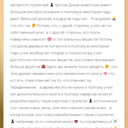
является стратегией
против Дикие животные имеют
большое распространение и поэтому в некоторые годы
дают большой урожай, а в другие годы нет… Я не думаю
что это так
Потому что, с одной стороны, у них нет их
собственный мозг, а с другой стороны, это почти
наверняка зависит
от питательных веществ! Потому
что дикие деревья не питаются и поэтому в некоторые
годы у них вообще нет плодов, и только когда у них
достаточно питательных веществ, они снова производят
больше фруктов
Здесь вы можете точно увидеть
, что
тело думает независимо или независимо от мозга
что,
кстати, тоже отвечает за то, что отвечает за
передвижение… а деревьям это не нужно и поэтому у них
нет дополнительного мозга и поэтому наверное не могут
разрабатывать такие короткие стратегии
хотя конечно
они также очень умны, или тело намного умнее знаю… в
конце концов, они тоже разрабатывают такие стратегии
например, есть слишком много
ты отравляешься