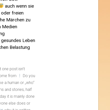
auch wenn sie
 oder freien
che Märchen zu
n Medien
ang
n gesundes Leben
chen Belastung
 one post isn’t
ome from
Do you
ike a human or „who“
 and stories, half
day it is mainly done
yone else does or