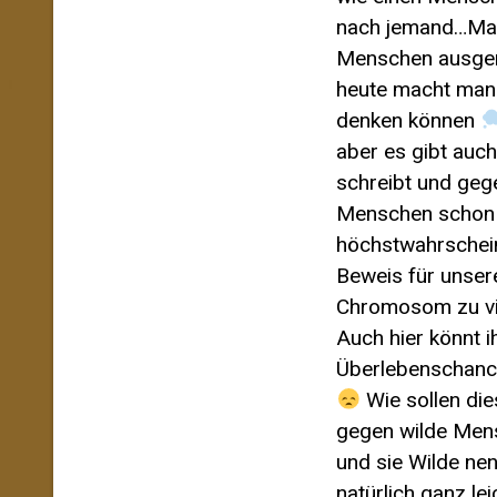
nach jemand…Man 
Menschen ausge
heute macht man 
denken können
aber es gibt auc
schreibt und ge
Menschen schon 
höchstwahrschein
Beweis für unse
Chromosom zu v
Auch hier könnt i
Überlebenschanc
Wie sollen die
gegen wilde Men
und sie Wilde ne
natürlich ganz le