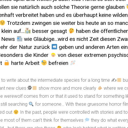
llen sie natürlich auch solche Theorie gerne glauben
nhaft verbreitet haben und es überhaupt keine wilden
Trotzdem zwingen sie weiter bis heute an so man
 klein auf…
besser gesagt
haben die öffentliche
News
wie Gläubige…wird es nicht Zeit diesen Zw
ehr der Natur zurück
geben und anderen Arten ei
esonders die Kinder
von dieser extremen psychis
gt
harte Arbeit
befreien
 to write about the intermediate species for a long time ✍
but
ant new clues 🕵
show more and more clearly
where we c
 werewolf comes from or that it used to stand for something l
still searching
for someone… With these gruesome horror films
ped out
In the past, people were controlled with stories and to
 most of them can’t think for themselves
they do what ever