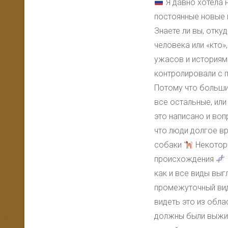
Я давно хотела 
постоянные новые 
Знаете ли вы, отк
человека или «кто»
ужасов и историям
контролировали с 
Потому что больши
все остальные, или 
это написано и воп
что люди долгое в
собаки
Некоторы
происхождения
как и все виды вы
промежуточный вид
видеть это из обл
должны были выжит