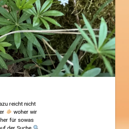
zu reicht nicht
her
woher wir
her für sowas
auf der Suche