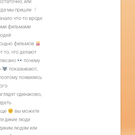
статочно, или
уда мы пришли
ачало что-то вроде
ыми фильмами
юдей
помощью фильмов
 то, что делают
написано
почему
»
показывают,
 поэтому появились
ого
глядят одинаково,
идеть
обще
вы можете
ти дикие люди
 диким людям или