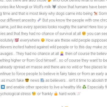
ld… but there are also those
who look behind what is written
ories like Mowgli or Wolf’s milk
show that humans have been l
ng time and that is most likely why dogs came into being
Some
our different ancestry
But you know the people with one c
same, just like every species looks roughly the same! Here too y
ies and that they had no chance of survival at all
you can see
bsolutely
everywhere
How are these wild people supposed 
ievers incited hatred against wild people or to this day make 
savages… They had no chance at all
then of course the believ
thing higher or from God himself… so of course they want to be
already spread en masse and there are no wild or free places lef
ntinue to force people to believe in fairy tales or from an early
st as much fake
news
as believers… isn’t it time to abolish
e
and enable other species to live a healthy life
Especially f
sychological stress
or frankly
hard work