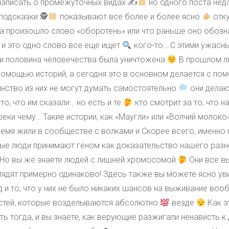
написать о промежуточных видах ✍
но одного поста недо
подсказки 🕵
показывают все более и более ясно
отк
уда произошло слово «оборотень» или что раньше оно обозн
, и это одно слово все еще ищет
кого-то… С этими ужасн
и половина человечества была уничтожена
В прошлом л
помощью историй, а сегодня это в основном делается с 
нство из них не могут думать самостоятельно
они делают
то, что им сказали… но есть и те
кто смотрит за то, что 
реки чему… Такие истории, как «Маугли» или «Волчий молоко
ремя жили в сообществе с волками и Скорее всего, именно
е люди принимают геном как доказательство нашего разн
Но вы же знаете людей с лишней хромосомой
Они все вы
глядят примерно одинаково! Здесь также вы можете ясно ув
 и то, что у них не было никаких шансов на выживание во
астей, которые возделываются абсолютно
везде
Как э
ь тогда, и вы знаете, как верующие разжигали ненависть к