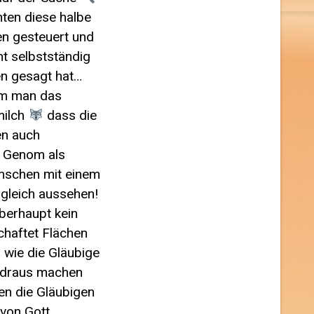
ten diese halbe
n gesteuert und
ht selbstständig
n gesagt hat…
m man das
milch
dass die
en auch
 Genom als
nschen mit einem
 gleich aussehen!
überhaupt kein
chaftet Flächen
 wie die Gläubige
 draus machen
en die Gläubigen
 von Gott