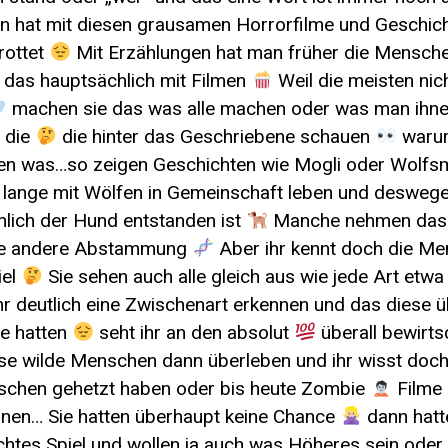
hat mit diesen grausamen Horrorfilme und Geschich
rottet
Mit Erzählungen hat man früher die Mensche
das hauptsächlich mit Filmen
Weil die meisten nic
machen sie das was alle machen oder was man ihne
h die
die hinter das Geschriebene schauen
waru
gen was…so zeigen Geschichten wie Mogli oder Wolfs
lange mit Wölfen in Gemeinschaft leben und desweg
lich der Hund entstanden ist
Manche nehmen das
re andere Abstammung
Aber ihr kennt doch die Me
iel
Sie sehen auch alle gleich aus wie jede Art etwa
hr deutlich eine Zwischenart erkennen und das diese 
e hatten
seht ihr an den absolut
überall bewirts
se wilde Menschen dann überleben und ihr wisst doch
schen gehetzt haben oder bis heute Zombie
Filme
nnen… Sie hatten überhaupt keine Chance
dann hatt
ichtes Spiel und wollen ja auch was Höheres sein oder