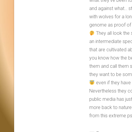
what they’ve been to
and against what… st
with wolves for a lo
genome as proof of 
They all look the 
an intermediate spec
that are cultivated a
you know how the bel
them and call them 
they want to be some
even if they have 
Nevertheless they co
public media has ju
more back to natur
from this extreme p