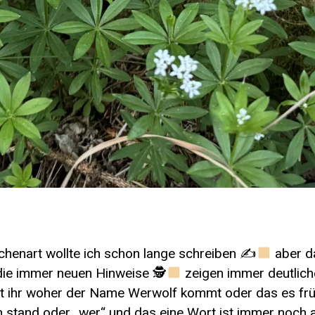
chenart wollte ich schon lange schreiben ✍
aber da
 die immer neuen Hinweise 🕵
zeigen immer deutlic
 ihr woher der Name Werwolf kommt oder das es frü
 stand oder „wer“ und das eine Wort ist immer noch 