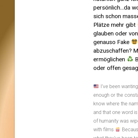
persönlich…da wo
sich schon masse
Plätze mehr gibt
glauben oder von
genauso Fake
abzuschaffen? M
ermöglichen
B
oder offen gesa
I’ve been wanting
enough or the const
know where the name
and that one word is 
of humanity was wi
with films
Because