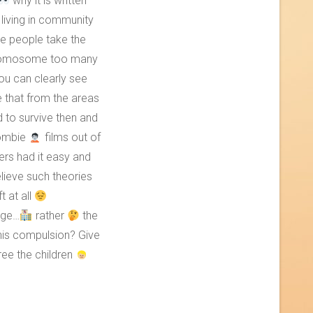
why it is written
iving in community
 people take the
hromosome too many
ou can clearly see
 that from the areas
to survive then and
zombie
films out of
ers had it easy and
lieve such theories
t at all
 age…
rather
the ​​
 this compulsion? Give
ree the children