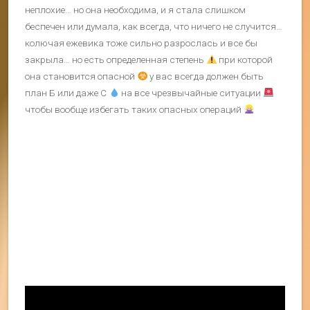
неплохие… но она необходима, и я стала слишком
беспечен или думала, как всегда, что ничего не случится…
колючая ежевика тоже сильно разрослась и все бы
закрыла… но есть определенная степень
при которой
она становится опасной
у вас всегда должен быть
план Б или даже С
на все чрезвычайные ситуации
чтобы вообще избегать таких опасных операций