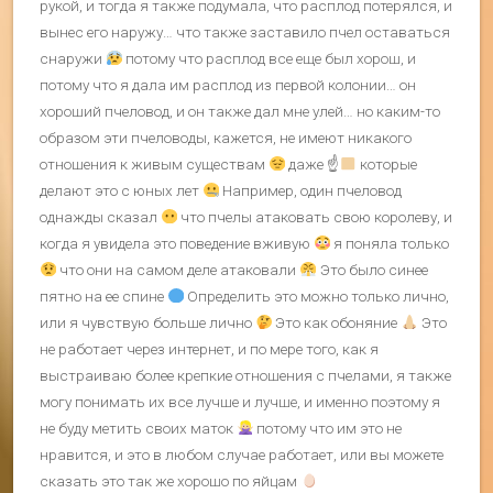
рукой, и тогда я также подумала, что расплод потерялся, и
вынес его наружу… что также заставило пчел оставаться
снаружи
потому что расплод все еще был хорош, и
потому что я дала им расплод из первой колонии… он
хороший пчеловод, и он также дал мне улей… но каким-то
образом эти пчеловоды, кажется, не имеют никакого
отношения к живым существам
даже ☝
которые
делают это с юных лет
Например, один пчеловод
однажды сказал
что пчелы атаковать свою королеву, и
когда я увидела это поведение вживую
я поняла только
что они на самом деле атаковали
Это было синее
пятно на ее спине
Определить это можно только лично,
или я чувствую больше лично
Это как обоняние
Это
не работает через интернет, и по мере того, как я
выстраиваю более крепкие отношения с пчелами, я также
могу понимать их все лучше и лучше, и именно поэтому я
не буду метить своих маток
потому что им это не
нравится, и это в любом случае работает, или вы можете
сказать это так же хорошо по яйцам