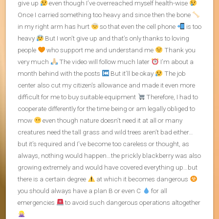
give up
even though I’ve overreached myself health-wise
Once I carried something too heavy and since then the bone
in my right arm has hurt
so that even the cell phone
is too
heavy
But I won’t give up and that’s only thanks to loving
people
who support me and understand me
Thank you
very much
The video will follow much later
I’m about a
month behind with the posts
But it’ll be okay
The job
center also cut my citizen’s allowance and made it even more
difficult for me to buy suitable equipment
Therefore, I had to
cooperate differently for the time being or am legally obliged to
mow
even though nature doesn’t need it at all or many
creatures need the tall grass and wild trees aren’t bad either…
but it’s required and I’ve become too careless or thought, as
always, nothing would happen…the prickly blackberry was also
growing extremely and would have covered everything up…but
there is a certain degree
at which it becomes dangerous
you should always have a plan B or even C
for all
emergencies
to avoid such dangerous operations altogether