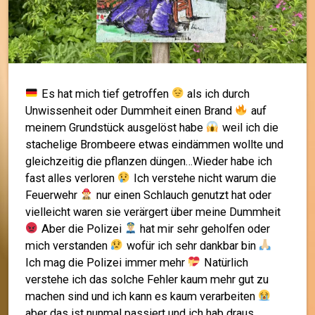
Es hat mich tief getroffen
als ich durch
Unwissenheit oder Dummheit einen Brand
auf
meinem Grundstück ausgelöst habe
weil ich die
stachelige Brombeere etwas eindämmen wollte und
gleichzeitig die pflanzen düngen…Wieder habe ich
fast alles verloren
Ich verstehe nicht warum die
Feuerwehr
nur einen Schlauch genutzt hat oder
vielleicht waren sie verärgert über meine Dummheit
Aber die Polizei
hat mir sehr geholfen oder
mich verstanden
wofür ich sehr dankbar bin
Ich mag die Polizei immer mehr
Natürlich
verstehe ich das solche Fehler kaum mehr gut zu
machen sind und ich kann es kaum verarbeiten
aber das ist nunmal passiert und ich hab draus