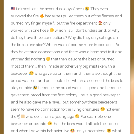
I almost lost the second colony of bees
They even
survived the fire
because I pulled them out of the flames and
burned my finger myself…but the fire department
only
worked with one hose
which I still don’t understand, or why
do they have three connections? Why did they only extinguish
the fire on one side? Which was of course more important… But
they have three connections and there was a hose next to it and
yet they did nothing
that then caught the bees or burned
most of them… then I made another very big mistake with a
beekeeper
who gave up on them and I then also thought the
brood was lost and put it outside… which also forced the bees to
stay outside
because the brood was still good and because I
gave them brood from the first colony… he is a good beekeeper
and he also gave me a hive… but somehow these beekeepers
seem to have no connection to the living creatures
not even
the ☝
who do it from a young age
For example, one
beekeeper once said
that the bees would attack their queen
and when I saw this behavior live
I only understood
what