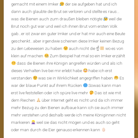
gemacht mit einem Imker
der sie aufgeben hat und ich
dann auch glaubte die Brut sei verloren und stellte es raus…
was die Bienen auch zum draußen bleiben nötigte
weil die
Brut noch gut war und weil ich ihnen Brut vom ersten Volk
gab…er ist zwar ein guter Imker und er hat mir auch eine Beute
geschenkt…aber irgendwie scheinen diese Imker keinen Bezug
zu den Lebewesen zu haben
auch nicht die ☝
wo es von
klein auf machen
Zum Beispiel hat mal so ein Imker erzählt
dass die Bienen ihre Königin angreifen würden und als ich
dieses Verhalten live bei mir erlebt habe
habe ich erst
verstanden
was sie in Wirklichkeit angegriffen haben
Es
war der blaue Punkt auf ihrem Rücken
Sowas kann man
erst live feststellen oder ich spüre live mehr
Das ist wie mit
dem Riechen
über Internet geht es nicht und da ich immer
mehr Bezug zu den Bienen aufbaue kann ich sie auch immer
mehr verstehen und deshalb werde ich meine Königinnen nicht
markieren
weil sie das nicht mögen und es auch so geht
oder man durch die Eier genauso erkennen kann