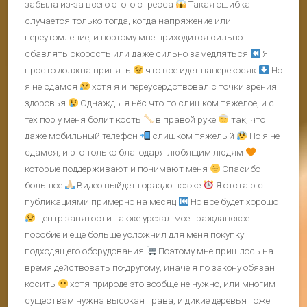
забыла из-за всего этого стресса
Такая ошибка
случается только тогда, когда напряжение или
переутомление, и поэтому мне приходится сильно
сбавлять скорость или даже сильно замедляться
Я
просто должна принять
что все идет наперекосяк
Но
я не сдамся
хотя я и переусердствовал с точки зрения
здоровья
Однажды я нёс что-то слишком тяжелое, и с
тех пор у меня болит кость
в правой руке
так, что
даже мобильный телефон
слишком тяжелый
Но я не
сдамся, и это только благодаря любящим людям
которые поддерживают и понимают меня
Спасибо
большое
Видео выйдет гораздо позже
Я отстаю с
публикациями примерно на месяц
Но всё будет хорошо
Центр занятости также урезал мое гражданское
пособие и еще больше усложнил для меня покупку
подходящего оборудования
Поэтому мне пришлось на
время действовать по-другому, иначе я по закону обязан
косить
хотя природе это вообще не нужно, или многим
существам нужна высокая трава, и дикие деревья тоже