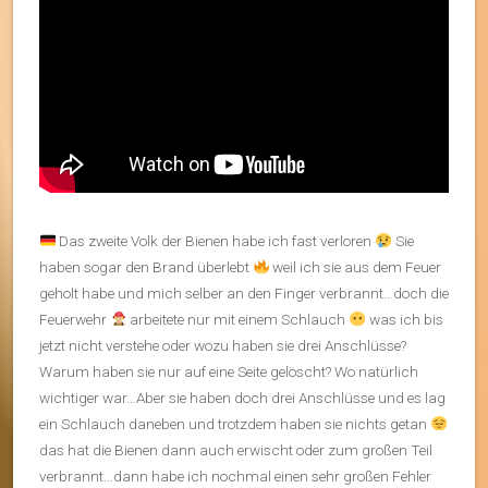
Das zweite Volk der Bienen habe ich fast verloren
Sie
haben sogar den Brand überlebt
weil ich sie aus dem Feuer
geholt habe und mich selber an den Finger verbrannt…doch die
Feuerwehr
arbeitete nur mit einem Schlauch
was ich bis
jetzt nicht verstehe oder wozu haben sie drei Anschlüsse?
Warum haben sie nur auf eine Seite gelöscht? Wo natürlich
wichtiger war…Aber sie haben doch drei Anschlüsse und es lag
ein Schlauch daneben und trotzdem haben sie nichts getan
das hat die Bienen dann auch erwischt oder zum großen Teil
verbrannt…dann habe ich nochmal einen sehr großen Fehler