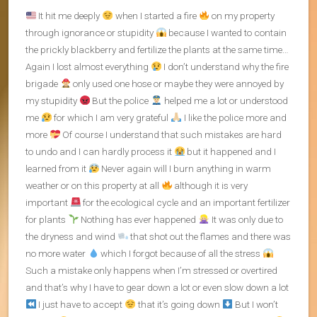
It hit me deeply
when I started a fire
on my property
through ignorance or stupidity
because I wanted to contain
the prickly blackberry and fertilize the plants at the same time…
Again I lost almost everything
I don’t understand why the fire
brigade
only used one hose or maybe they were annoyed by
my stupidity
But the police
helped me a lot or understood
me
for which I am very grateful
I like the police more and
more
Of course I understand that such mistakes are hard
to undo and I can hardly process it
but it happened and I
learned from it
Never again will I burn anything in warm
weather or on this property at all
although it is very
important
for the ecological cycle and an important fertilizer
for plants
Nothing has ever happened
It was only due to
the dryness and wind
that shot out the flames and there was
no more water
which I forgot because of all the stress
Such a mistake only happens when I’m stressed or overtired
and that’s why I have to gear down a lot or even slow down a lot
I just have to accept
that it’s going down
But I won’t