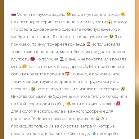
Меня это глубоко задело
когда я устроила пожар
на своей территории по незнанию или глупости
потому
что хотела одновременно сдержать колючую ежевику и
удобрить растения… Я снова потеряла почти все
Я не
понимаю, почему пожарная команда
использовала
только один шланг, или, может быть, их раздражала моя
глупость
Но полиция
очень мне помогла или поняла
меня
за что я очень благодарена
Мне все больше и
больше нравится полиция
Конечно, я понимаю, что
такие ошибки трудно исправить, и я с трудом могу это
осознать
но это случилось, и я извлек из этого урок
Никогда больше я не буду жечь ничего в теплую погоду или
на этой территории вообще
хотя это очень важно
для экологического цикла и важного удобрение для
растений
Ничего никогда не случалось
Это
произошло только из-за сухости и ветра
которые
вырвали пламя, и больше не было воды
о которой я