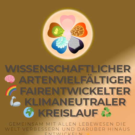
WISSENSCHAFTLICHER
ARTENVIELFÄLTIGER
FAIRENTWICKELTER
KLIMANEUTRALER
KREISLAUF
GEMEINSAM MIT ALLEN LEBEWESEN DIE
WELT VERBESSERN UND DARÜBER HINAUS
ENTWICKELN