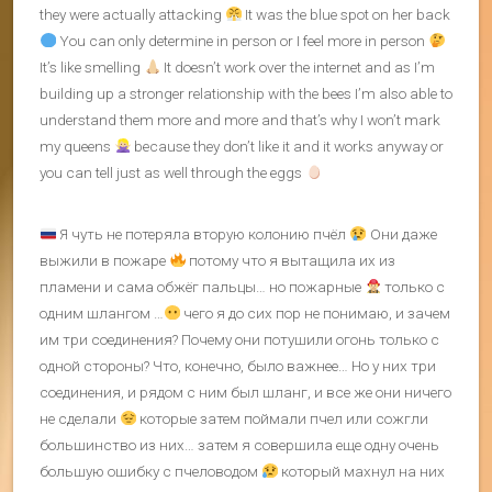
they were actually attacking
It was the blue spot on her back
You can only determine in person or I feel more in person
It’s like smelling
It doesn’t work over the internet and as I’m
building up a stronger relationship with the bees I’m also able to
understand them more and more and that’s why I won’t mark
my queens
because they don’t like it and it works anyway or
you can tell just as well through the eggs
Я чуть не потеряла вторую колонию пчёл
Они даже
выжили в пожаре
потому что я вытащила их из
пламени и сама обжёг пальцы… но пожарные
только с
одним шлангом …
чего я до сих пор не понимаю, и зачем
им три соединения? Почему они потушили огонь только с
одной стороны? Что, конечно, было важнее… Но у них три
соединения, и рядом с ним был шланг, и все же они ничего
не сделали
которые затем поймали пчел или сожгли
большинство из них… затем я совершила еще одну очень
большую ошибку с пчеловодом
который махнул на них