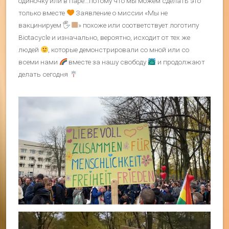
одиночку или в паре…потому что мы можем сделать это
только вместе
Заявление о миссии «Мы не
вакцинируем 🖐
» похоже или соответствует логотипу
Biotacycle и изначально, вероятно, исходит от тех же
людей
, которые демонстрировали со мной или со
всеми нами
вместе за нашу свободу
и продолжают
делать сегодня