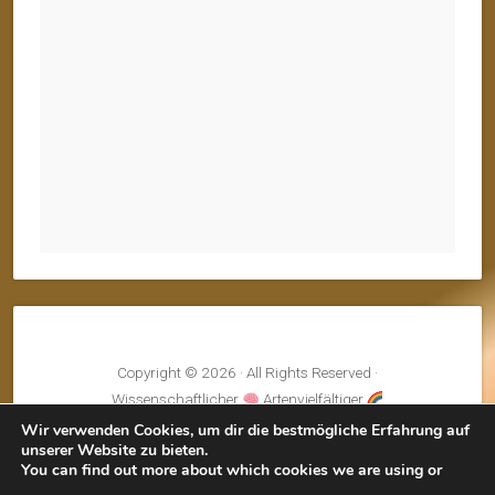
Copyright © 2026 · All Rights Reserved ·
Wissenschaftlicher
Artenvielfältiger
Fairentwickelter
Klimaneutraler
Kreislauf
Wir verwenden Cookies, um dir die bestmögliche Erfahrung auf
unserer Website zu bieten.
Theme: Natural Lite by
Organic Themes
·
RSS Feed
You can find out more about which cookies we are using or