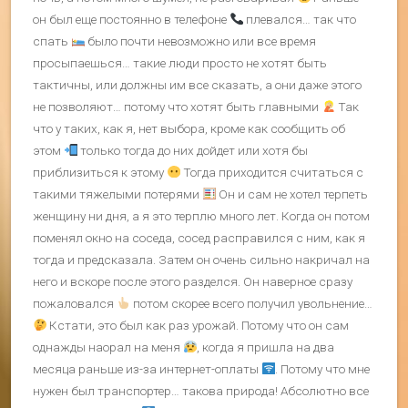
он был еще постоянно в телефоне
плевался… так что
спать
было почти невозможно или все время
просыпаешься… такие люди просто не хотят быть
тактичны, или должны им все сказать, а они даже этого
не позволяют… потому что хотят быть главными
Так
что у таких, как я, нет выбора, кроме как сообщить об
этом
только тогда до них дойдет или хотя бы
приблизиться к этому
Тогда приходится считаться с
такими тяжелыми потерями
Он и сам не хотел терпеть
женщину ни дня, а я это терплю много лет. Когда он потом
поменял окно на соседа, сосед расправился с ним, как я
тогда и предсказала. Затем он очень сильно накричал на
него и вскоре после этого разделся. Он наверное сразу
пожаловался
потом скорее всего получил увольнение…
Кстати, это был как раз урожай. Потому что он сам
однажды наорал на меня
, когда я пришла на два
месяца раньше из-за интернет-оплаты
. Потому что мне
нужен был транспортер… такова природа! Абсолютно все