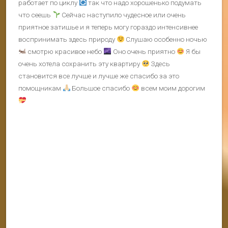
работает по циклу
так что надо хорошенько подумать
что сеешь
Сейчас наступило чудесное или очень
приятное затишье и я теперь могу гораздо интенсивнее
воспринимать здесь природу
Слушаю особенно ночью
смотрю красивое небо
Оно очень приятно
Я бы
очень хотела сохранить эту квартиру
Здесь
становится все лучше и лучше же спасибо за это
помощникам
Большое спасибо
всем моим дорогим