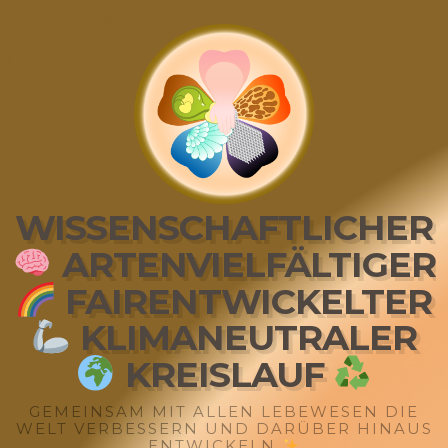
WISSENSCHAFTLICHER
ARTENVIELFÄLTIGER
FAIRENTWICKELTER
KLIMANEUTRALER
KREISLAUF
GEMEINSAM MIT ALLEN LEBEWESEN DIE
WELT VERBESSERN UND DARÜBER HINAUS
ENTWICKELN