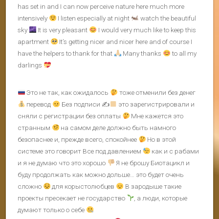
has set in and I can now perceive nature here much more
intensively
I listen especially at night
watch the beautiful
sky
It is very pleasant
I would very much like to keep this
apartment
It’s getting nicer and nicer here and of course I
have the helpers to thank for that
Many thanks
to all my
darlings
Это не так, как ожидалось
тоже отменили без денег
перевод
Без подписи ✍
это зарегистрировали и
сняли с регистрации без оплаты
Мне кажется это
странным
на самом деле должно быть намного
безопаснее и, прежде всего, спокойнее
Но в этой
системе это говорит Все под давлением
как и с рабами
и я не думаю что это хорошо
Я не брошу Биотацикл и
буду продолжать как можно дольше… это будет очень
сложно
для корыстолюбцев
В зародыше такие
проекты пресекает не государство
, а люди, которые
думают только о себе