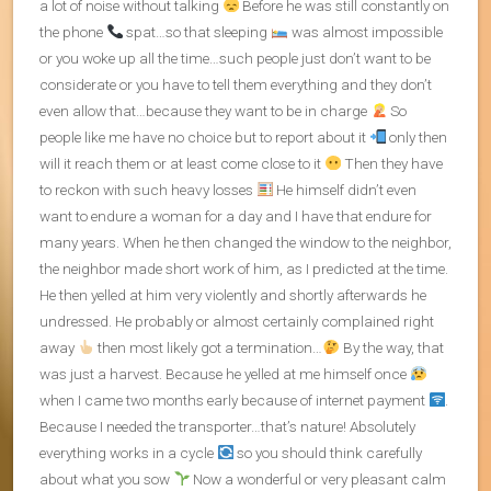
a lot of noise without talking
Before he was still constantly on
the phone
spat…so that sleeping
was almost impossible
or you woke up all the time…such people just don’t want to be
considerate or you have to tell them everything and they don’t
even allow that…because they want to be in charge
‍So
people like me have no choice but to report about it
only then
will it reach them or at least come close to it
Then they have
to reckon with such heavy losses
He himself didn’t even
want to endure a woman for a day and I have that endure for
many years. When he then changed the window to the neighbor,
the neighbor made short work of him, as I predicted at the time.
He then yelled at him very violently and shortly afterwards he
undressed. He probably or almost certainly complained right
away
then most likely got a termination…
By the way, that
was just a harvest. Because he yelled at me himself once
when I came two months early because of internet payment
.
Because I needed the transporter…that’s nature! Absolutely
everything works in a cycle
so you should think carefully
about what you sow
Now a wonderful or very pleasant calm