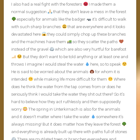
I also had a real fight with the foresters
I made them a
normal suggestion
that they don’t leave a mess in the forest
especially for animals like the badger
it’s difficult to walk
with such sharp branches
that are everywhere and it looks
devastated here
they could simply chop up these branches
and the machines have them
so they scatter the paths
instead of the gravel
which are also very hurtful for barefoot
But they don’t want to be told anything or at least one and
throws I imagine I would steal the water
here, so to speak
He is said to be worried about the animals
for whom it is
intended
while making life more difficult for them
Where
does he think the water from the tap comes from or does he
seriously think I would take the water they shit out there? So it’s
hard to believe how they act ruthlessly and then supposedly
worry
The spring in Unterkirnach is also for the animals
and it doesn’t matter where I take the water
somewhere it’s
always missing! But it does matter how they leave the forest
and everything is already built up there with paths full of stones
There are mutilated trees or branches everywhere and