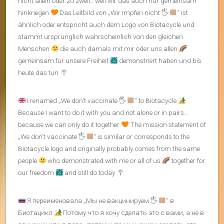
nicht allein oder zu zweit…weil wir das auch nur gemeinsam
hinkriegen
Das Leitbild von „Wir impfen nicht 🖐
“ ist
ähnlich oder entspricht auch dem Logo von Biotacycle und
stammt ursprünglich wahrscheinlich von den gleichen
Menschen
die auch damals mit mir oder uns allen
gemeinsam für unsere Freiheit
demonstriert haben und bis
heute das tun
I renamed „We don’t vaccinate 🖐
“ to Biotacycle
Because I want to do it with you and not alone or in pairs…
because we can only do it together
The mission statement of
„We don’t vaccinate 🖐
“ is similar or corresponds to the
Biotacycle logo and originally probably comes from the same
people
who demonstrated with me or all of us
together for
our freedom
and still do today
Я переименовала „Мы не вакцинируем 🖐
“ в
Биотацикл
Потому что я хочу сделать это с вами, а не в