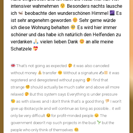
intensiver wahrnehmen
Besonders nachts lausche
ich
beobachte den wunderschönen Himmel
Es
ist sehr angenehm geworden
Sehr gerne würde
ich diese Wohnung behalten
Es wird hier immer
schöner und das habe ich natürlich den Helfenden zu
verdanken
vielen lieben Dank
an alle meine
Schatzele
That’s not going as expected
it was also canceled
without money
transfer
Without a signature ✍
it was
registered and deregistered without paying
I find that
strange
should actually be much safer and above all more
relaxed
But this system says Everything is under pressure
as with slaves and I don’t think that’s a good thing
I won’t
give up Biotacycle and will continue as long as possible… it will
only be very difficult
for profit-minded people
The
government doesn’t nip such projects in the bud
but the
people who only think of themselves