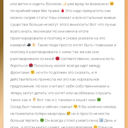
или ветки и ходить босиком
уже вряд ли возможно
по крайней мере без травм
Это надо прекратить как
можно скорее стать! Наш климат и все остальные живые
существа больше не могут этого выносить! Вот что лучше
всего знать лесникам! Но они меня в итоге
проигнорировали и поэтому я снова указала на это
камерой
Такие люди просто хотят быть главными и
поэтому я разговаривала с ними так же как они
разговаривали со мной
соответственно, конечно есть
бороться
Поскольку эколог всегда идет между
фронтами
, но кто-то должен это сказать, и я
действительно принесла им это как нормальное
предложение. Но они считают себя собственниками и
теперь могут делать что хотят или не обязаны слушать
таких как я
Вот так и с такими и кишат ими
Сосед был таким и сейчас съехал
Я бы конечно никому
не пожелала потери квартиры
но я просто не могла
больше терпеть
Он всегда стоял у моего окна
День и
ночь, а потом много шумел, не разговаривая
Раньше