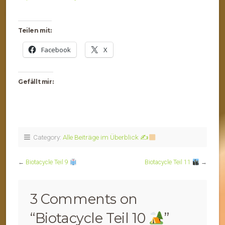
Teilen mit:
Facebook
X
Gefällt mir:
Category:
Alle Beiträge im Überblick ✍
←
Biotacycle Teil 9
Biotacycle Teil 11
→
3 Comments on
“
Biotacycle Teil 10
”