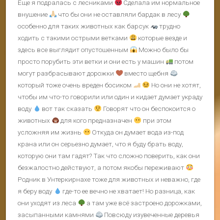
Еще я подралась с лесниками
Сделала им нормальное
внушение
что бы они не оставляли бардак в лесу
особенно для таких животных как барсук
трудно
ходить с такими острыми ветками
которые везде и
здесь все выглядит опустошенным
Можно было бы
просто порубить эти ветки и они есть у машин
потом
могут разбрасывают дорожки
вместо щебня
который тоже очень вреден босиком
Но они не хотят,
чтобы им что-то говорили или один и кидает думает украду
воду
вот так сказать
Говорят что он беспокоится о
животных
для кого предназначен
при этом
усложняя им жизнь
Откуда он думает вода из-под
крана или он серьезно думает, что я буду брать воду,
которую они там гадят? Так что сложно поверить, как они
безжалостно действуют, а потом якобы переживают
Родник в Унтеркирнахе тоже для животных и неважно, где
я беру воду
где-то ее вечно не хватает! Но разница, как
они уходят из леса
а там уже всё застроено дорожками,
засыпанными камнями
Повсюду изувеченные деревья