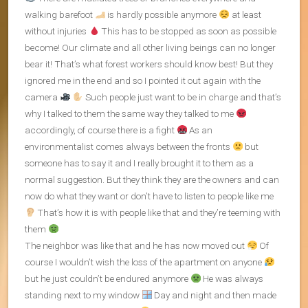
walking barefoot
is hardly possible anymore
at least
without injuries
This has to be stopped as soon as possible
become! Our climate and all other living beings can no longer
bear it! That’s what forest workers should know best! But they
ignored me in the end and so I pointed it out again with the
camera
Such people just want to be in charge and that’s
why I talked to them the same way they talked to me
accordingly, of course there is a fight
As an
environmentalist comes always between the fronts
but
someone has to say it and I really brought it to them as a
normal suggestion. But they think they are the owners and can
now do what they want or don’t have to listen to people like me
That’s how it is with people like that and they’re teeming with
them
The neighbor was like that and he has now moved out
Of
course I wouldn’t wish the loss of the apartment on anyone
but he just couldn’t be endured anymore
He was always
standing next to my window
Day and night and then made